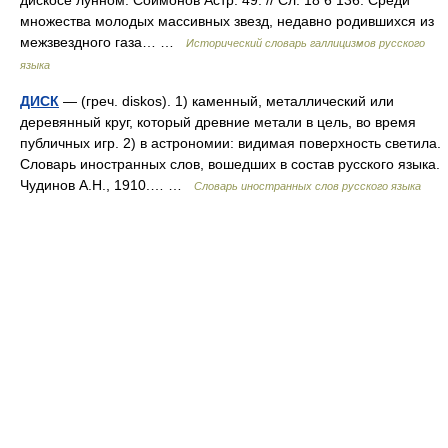
дискосе лунном. Соймонов Астр. 49. // Сл. 18 6 136. Среди
множества молодых массивных звезд, недавно родившихся из
межзвездного газа… …
Исторический словарь галлицизмов русского
языка
ДИСК
— (греч. diskos). 1) каменный, металлический или
деревянный круг, который древние метали в цель, во время
публичных игр. 2) в астрономии: видимая поверхность светила.
Словарь иностранных слов, вошедших в состав русского языка.
Чудинов А.Н., 1910.… …
Словарь иностранных слов русского языка