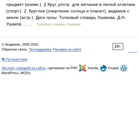
предмет (книжн.). || Круг, употр. для метания в легкой атлетике
(спорт.). 2. Круглое (очертание солнца и планет), видимое с
земли (астр.). Диск луны. Толковый словарь Ушакова. Д.Н.
Ушаков.… …
Толковый словарь Ушакова
© Академик, 2000-2026
18+
Обратная связь:
Техподдержка
,
Реклама на сайте
👣 Путешествия
Экспорт словарей на сайты
, сделанные на PHP,
Joomla,
Drupal,
WordPress, MODx.