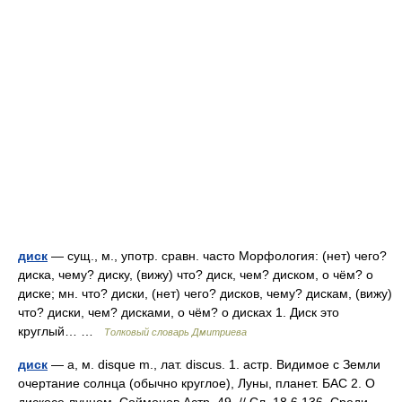
диск
— сущ., м., употр. сравн. часто Морфология: (нет) чего?
диска, чему? диску, (вижу) что? диск, чем? диском, о чём? о
диске; мн. что? диски, (нет) чего? дисков, чему? дискам, (вижу)
что? диски, чем? дисками, о чём? о дисках 1. Диск это
круглый… …
Толковый словарь Дмитриева
диск
— а, м. disque m., лат. discus. 1. астр. Видимое с Земли
очертание солнца (обычно круглое), Луны, планет. БАС 2. О