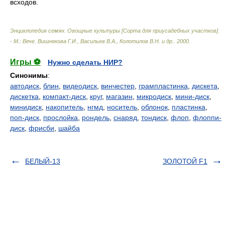
всходов.
Энциклопедия семян. Овощные культуры [Сорта для приусадебных участков].
- М.: Вече
.
Вишнякова Г.И., Васильев В.А., Колотилов В.Н. и др.
.
2000
.
Игры ⚽
Нужно сделать НИР?
Синонимы
:
автодиск
,
блин
,
видеодиск
,
винчестер
,
грампластинка
,
дискета
,
дискетка
,
компакт-диск
,
круг
,
магазин
,
микродиск
,
мини-диск
,
минидиск
,
накопитель
,
нгмд
,
носитель
,
облонок
,
пластинка
,
поп-диск
,
прослойка
,
рондель
,
снаряд
,
тондиск
,
флоп
,
флоппи-
диск
,
фрисби
,
шайба
БЕЛЫЙ-13
ЗОЛОТОЙ F1